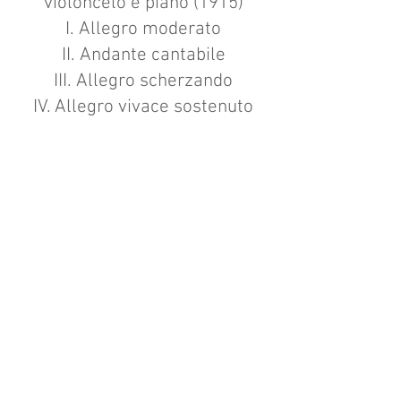
violoncelo e piano (1915)
I. Allegro moderato
II. Andante cantabile
III. Allegro scherzando
IV. Allegro vivace sostenuto
INTERVALO
Claude Debussy:
Sonate pour
violoncelle et
piano (1916)
I .Prologue: Lent, sostenuto e
molto risoluto
II. Sérénade: Modérément
animé
III. Finale: Animé, léger et