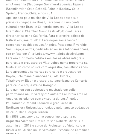
Unidos. A temporada 2017 conta com concertos e cursos
em Alemanha (Neuburger Sommerakademie), Espana
(Scandinavian Cello School), Polonia (Krakow Cello
Spring), Franca, Chile, e nos EUA.
Apaixonado pela musica de Villa-Lobos desde sua
primeira chegada no Brasil, Lars construi um ponte
cultural entre Brasil e California com seu “Villa-Lobos
International Chamber Music Festival”, do qual Lars e
diretor artistico no California. Para o terceiro edicao do
festival em janeiro 2017, Lars organizou e tocou 15
concertos nos cidades Los Angeles, Pasadena, Riverside,
San Diego, e outros, dedicado ao musica latinoamericana,
con enfase em Villa-Lobos.
www.villalobosfestival.com
.
Lars era o primeiro celista executar as obras integrais
para cello e orquestra de Villa-Lobos numa programa so.
Muito ativo como solista com orquestra, nos ultimos anos
Lars apresentou concertos para cello e orquestra de
Haydn, Schumann, Saint-Saens, Lalo, Dvorak,
Tchaikovsky, Elgar, e a estreia sulamericana do Concerto
para cello e orquestra de Korngold.
Lars ganhou seu doutorado e mestrado em cello
performance na University of Southern California em Los
Angeles, estudando com ex-spalla da Los Angeles
Philharmonic Ronald Leonard, e graduacao de
Northwestern University, orientado pelo famoso pedagogo
de cello, Hans Jorgen Jensen.
Em 2009 Lars serviu como concertino e spalla na
Orquestra Sinfonica Brasileira sob Roberto Minczuk, e
assumiu em 2013 o cargo de Professor de Violoncelo e
História da Musica na Universidade Estadual de Campinas,