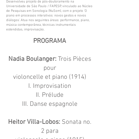
Desenvolveu projeto de pós-doutoramento na
Universidade de São Paulo / FAPESP, vinculado ao Núcleo
de Pesquisas em Sonologia (NuSom), com o projeto 'O
piano em processos interativos: novos gestos e novos
diálogos'. Atua nos seguintes áreas: performance, piano,
música contemporânea, técnicas instrumentais
estendidas, improvisação.
PROGRAMA
Nadia Boulanger:
Trois Pièces
pour
violoncelle et piano (1914)
I. Improvisation
II. Prélude
III. Danse espagnole
Heitor Villa-Lobos:
Sonata no.
2 para