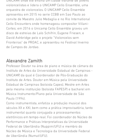
UNICAMP, onde ele ensina um classe vibrante de jovens
violoncelistas e lidera o UNICAMP Cello Ensemble, uma
orquestra de violoncelos. O UNICAMP Cello Ensemble
apresentou em 2015 no serie CCBB em Sao Paulo ao
convite de Maestro Julio Medaglia e no Rio International
Cello Encounters onde homenageou compositor Villani-
Cortes; em 2016 o Unicamp Cello Ensemble gravou um
disco de estreias de Lalo Schifrin, Eugene Friesen, e
David Ashbridge pelo o projeto “Violoncelos sem
Fronteiras” de PROAC, e apresentou no Festival Inverno
de Campos do Jordao.
Alexandre Zamith
Professor Doutor na área de piano e música de câmara do
Instituto de Artes da Universidade Estadual de Campinas -
UNICAMP, da qual é Coordenador de Pós-Graduação do
Instituto de Artes. Doutor em Música pela Universidade
Estadual de Campinas (bolsista Capes), Mestre em Artes
pela mesma instituição (bolsista FAPESP) e bacharel em
Música Instrumento/Piano pela Universidade de São
Paulo (1994).
Como instrumentista, enfatiza a produção musical dos
séculos XX e XXI, bem como a prática improvisatória, tanto
instrumental quanto conjugada a processamentos
eletrônicos em tempo-real. Foi coordenador do Núcleo de
Performance e Práticas Interpretativas da Universidade
Federal de Uberlândia (Nuppim/UFU) e membro do
Núcleo de Música e Tecnologia da Universidade Federal
de Uberlândia (Numut/UFU).