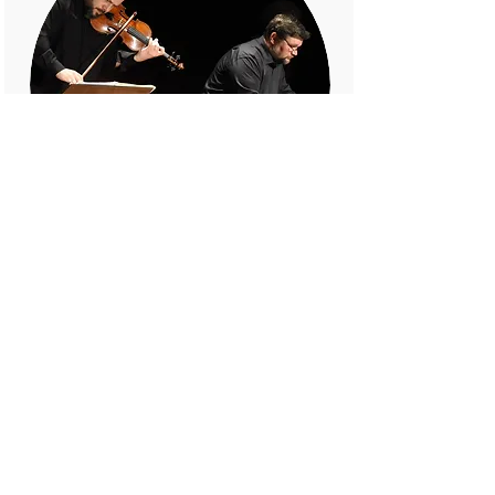
9 de novembro
Luiz Guilherme Pozzi
e
Winston Ramalho
cancelada
saiba mais