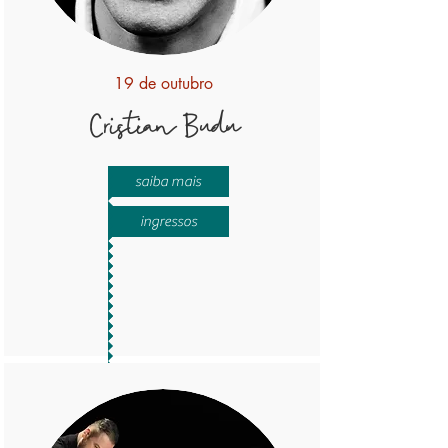
19 de outubro
Cristian Budu
saiba mais
ingressos