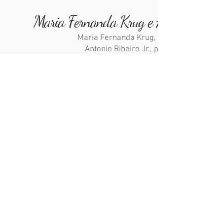
Maria Fernanda Krug e Andre Range
Maria Fernanda Krug, violino
Antonio Ribeiro Jr., piano
saiba mais
ingressos em breve
03 de dezembro
Concerto de Natal com o Coro
Contemporâneo de Campinas