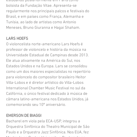
estudando posteriormente em Paris como
bolsista da Fundação Vitae. Apresenta-se
regularmente nos principais palcos e festivais do
Brasil, e em países como França, Alemanha e
Tunísia, ao lado de artistas como Antonio
Meneses, Bruno Giuranna e Hagai Shaham.
LARS HOEFS
O violoncelista norte-americano Lars Hoefs é
professor de violoncelo e história da música na
Universidade Estadual de Campinas desde 2013.
Ele atua ativamente na América do Sul, nos
Estados Unidos e na Europa. Lars se consolidou
como um dos maiores especialistas no repertório
para violoncelo do compositor brasileiro Heitor
Villa-Lobos e é diretor artístico do Villa-Lobos
International Chamber Music Festival no sul da
Califórnia, o único festival dedicado à música de
câmara latino-americana nos Estados Unidos, já
comemorando seu 10º aniversário.
EMERSON DE BIAGGI
Bacharel em viola pela ECA-USP, integrou a
Orquestra Sinfônica do Theatro Municipal de São
Paulo e a Orquestra Jazz Sinfônica. Nos EUA, fez