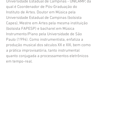
Universidade Estadual de Campinas - UNICAMP, da
qual é Coordenador de Pós-Graduação do
Instituto de Artes. Doutor em Música pela
Universidade Estadual de Campinas (bolsista
Capes), Mestre em Artes pela mesma instituição
(bolsista FAPESP) e bacharel em Música
Instrumento/Piano pela Universidade de São
Paulo (1994). Como instrumentista, enfatiza a
produção musical dos séculos XX e XXI, bem como
a prática improvisatória, tanto instrumental
quanto conjugada a processamentos eletrônicos
em tempo-real.
PROGRAMA
Henrique Oswald
- Trio No 1 em Sol menor, Op.9
(violino, violoncelo e piano)
Allegro Moderato
Adagio
Scherzo (Prestíssimo)
Molto Allegro
Ernani Aguiar
- Duo de Prados para violino e viola
I - Andante Mosso