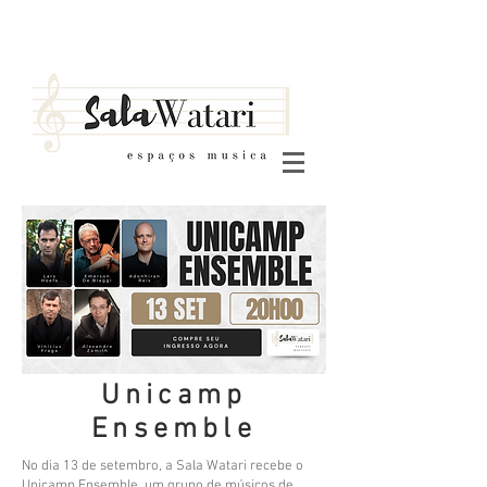
Unicamp
Ensemble
No dia 13 de setembro, a Sala Watari recebe o
Unicamp Ensemble, um grupo de músicos de